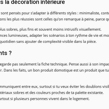
 la décoration intérieure
 sont pensés pour s’adapter à différents styles : minimaliste, c
ons les plus réussies sont celles qu’on remarque à peine, parce qu’
lus sobres, plus fins et souvent moins intrusifs visuellement.
nces lumineuses, adapter les scénarios à ton rythme de vie et m
 quotidien sans ajouter de complexité visible dans la pièce.
nts ?
de pas seulement la fiche technique. Pense aussi à son impact visue
ur. Dans les faits, un bon produit domotique est un produit que tu 
ommuniquent entre eux, surtout si tu veux éviter les doublons visi
ériaux sobres et des couleurs proches de ta palette existante.
 surtout si plusieurs personnes vivent dans le logement.