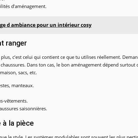
bilités d’aménagement.
ge d ambiance pour un intérieur cosy
nt ranger
e plus, c’est celui qui contient ce que tu utilises réellement. Dema
s chaussures. Dans ton cas, le bon aménagement dépend surtout d
maison, sacs, etc.
estes, manteaux.
ous-vêtements.
haussures saisonnières.
 à la pièce
ue le style. Les systèmes modulables sont souvent les plus pertinen